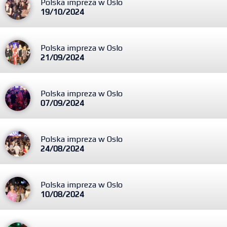
Polska impreza w Oslo
19/10/2024
Polska impreza w Oslo
21/09/2024
Polska impreza w Oslo
07/09/2024
Polska impreza w Oslo
24/08/2024
Polska impreza w Oslo
10/08/2024