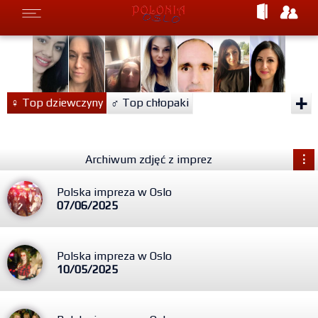
+
♀
Top dziewczyny
♂
Top chłopaki
Archiwum zdjęć z imprez
⋮
Polska impreza w Oslo
07/06/2025
Polska impreza w Oslo
10/05/2025