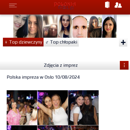
+
♀
Top dziewczyny
♂
Top chłopaki
Zdjęcia z imprez
⋮
Polska impreza w Oslo 10/08/2024